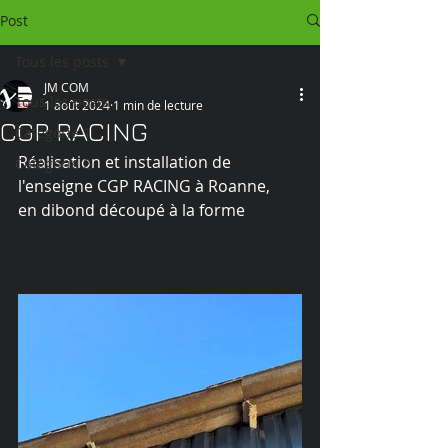
Post
Tous les posts
JM COM
Tous les posts
1 août 2024
1 min de lecture
CGP RACING
Catégorie 1
Réalisation et installation de 
Catégorie 2
l'enseigne CGP RACING à Roanne,
en dibond découpé à la forme 