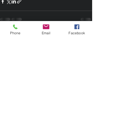
Phone
Email
Facebook
Posts récents
Voir tout